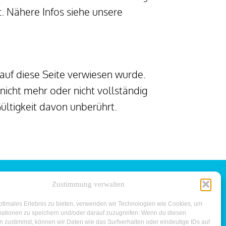
 Nähere Infos siehe unsere 
auf diese Seite verwiesen wurde. 
icht mehr oder nicht vollständig 
Gültigkeit davon unberührt.
Zustimmung verwalten
ptimales Erlebnis zu bieten, verwenden wir Technologien wie Cookies, um
zerklärung
Cookie-Richtlinie (EU)
mationen zu speichern und/oder darauf zuzugreifen. Wenn du diesen
 zustimmst, können wir Daten wie das Surfverhalten oder eindeutige IDs auf