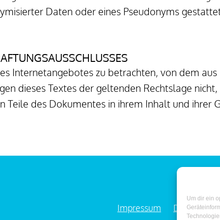
misierter Daten oder eines Pseudonyms gestattet.
 HAFTUNGSAUSSCHLUSSES
 des Internetangebotes zu betrachten, von dem aus 
gen dieses Textes der geltenden Rechtslage nicht, n
en Teile des Dokumentes in ihrem Inhalt und ihrer 
Um dir ein o
Impressum
Datenschut
Geräteinfor
Technologien