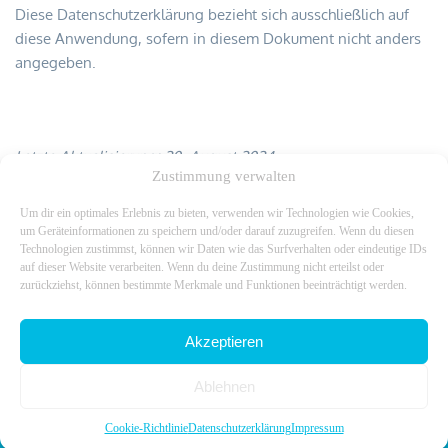
Diese Datenschutzerklärung bezieht sich ausschließlich auf 
diese Anwendung, sofern in diesem Dokument nicht anders 
angegeben.
Letzte Aktualisierung: 20. August 2024.
Zustimmung verwalten
Um dir ein optimales Erlebnis zu bieten, verwenden wir Technologien wie Cookies,
um Geräteinformationen zu speichern und/oder darauf zuzugreifen. Wenn du diesen
Repräsentanz:
Technologien zustimmst, können wir Daten wie das Surfverhalten oder eindeutige IDs
auf dieser Website verarbeiten. Wenn du deine Zustimmung nicht erteilst oder
Teamwork Werbeagentur
zurückziehst, können bestimmte Merkmale und Funktionen beeinträchtigt werden.
Mutterstraße 37 | 6800 Feldkirch
graphicrecording
@teamwork-werbung.at
Akzeptieren
Ablehnen
Impressum
Datenschutzerklärung
Cookie-Richtlinie (EU)
Cookie-Richtlinie
Datenschutzerklärung
Impressum